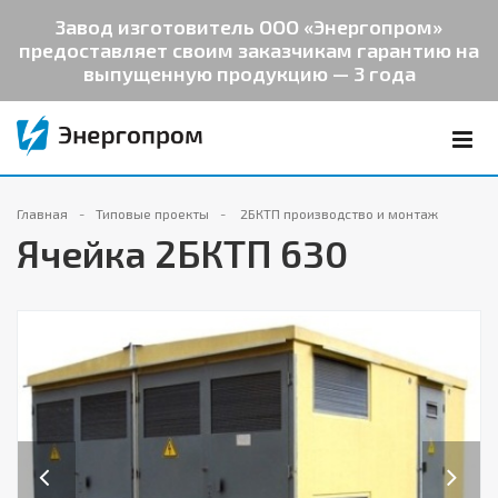
Завод изготовитель ООО «Энергопром»
предоставляет своим заказчикам гарантию на
выпущенную продукцию — 3 года
Главная
Типовые проекты
2БКТП производство и монтаж
Ячейка 2БКТП 630
Previous
Next