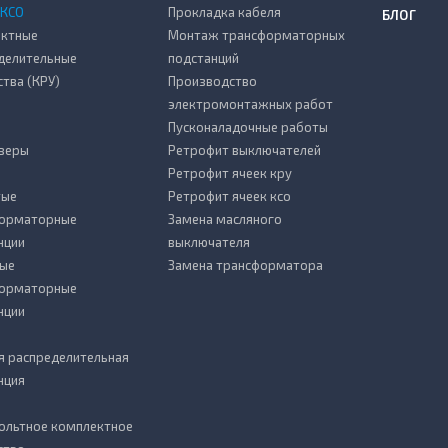
 КСО
Прокладка кабеля
БЛОГ
ктные
Монтаж трансформаторных
делительные
подстанций
ства (КРУ)
Производство
электромонтажных работ
Пусконаладочные работы
зеры
Ретрофит выключателей
Ретрофит ячеек кру
тые
Ретрофит ячеек ксо
форматорные
Замена масляного
нции
выключателя
ые
Замена трансформатора
форматорные
нции
я распределительная
нция
ольтное комплектное