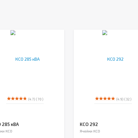
(4.7)
( 70 )
(4.9)
( 32 )
 285 кВА
КСО 292
ки КСО
Ячейки КСО