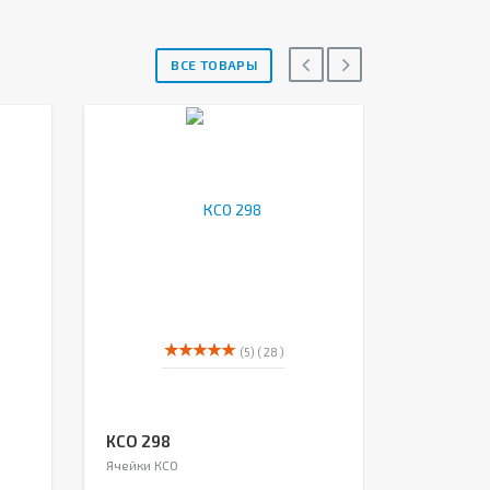
ВСЕ ТОВАРЫ
(5)
( 28 )
КСО 298
КСО 300 
Ячейки КСО
Ячейки КСО