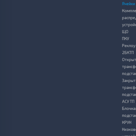
Ячейки
Компле
распре
устрой
ЩО
ПКУ
Реклоу
2БКТП
Откры
транс
подста
Закрыт
транс
подста
АСУ ТП
Блочна
подста
КРУН
Низков