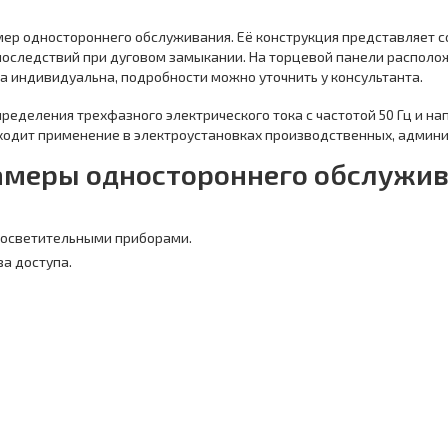
мер одностороннего обслуживания. Её конструкция представляет 
последствий при дуговом замыкании. На торцевой панели располо
а индивидуальна, подробности можно уточнить у консультанта.
ределения трехфазного электрического тока с частотой 50 Гц и на
ходит применение в электроустановках производственных, админ
амеры одностороннего обслужива
и осветительными приборами.
ва доступа.