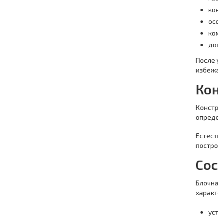
ко
ос
ко
до
После 
избежа
Ко
Констр
опреде
Естест
постро
Сос
Блочна
характ
ус