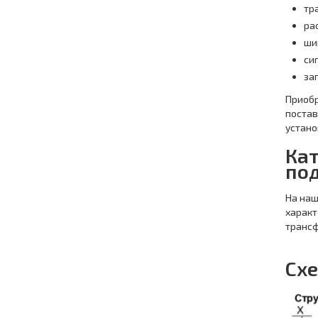
тр
ра
ши
си
за
Приобр
постав
устано
Ка
по
На наш
характ
транс
Сх