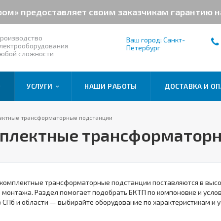
ром» предоставляет своим заказчикам гарантию 
роизводство
Ваш город: Санкт-
лектрооборудования
Петербург
юбой сложности
УСЛУГИ
НАШИ РАБОТЫ
ДОСТАВКА И ОП
лектные трансформаторные подстанции
мплектные трансформатор
комплектные трансформаторные подстанции поставляются в высок
 монтажа. Раздел помогает подобрать БКТП по компоновке и усло
 СПб и области — выбирайте оборудование по характеристикам и 