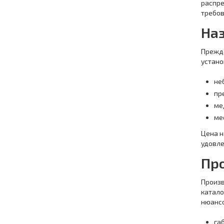
распре
требов
На
Прежде
устано
не
пр
ме
ме
Цена н
удовле
Пр
Произв
катало
нюансо
га