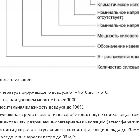
я эксплуатации
мпература окружающего воздуха от - 45
С до + 45
С;
0
0
сота над уровнем моря не более 1000;
носительная влажность воздуха до 100%;
ружающая среда взрыво- и пожаробезопасная, не содержащая токо
нцентрациях, разрушающих материалы и изоляцию (атмосфера типов I 
игодны для работы в условиях гололеда при толщине льда до 20 мм и
лоледа, при скорости ветра до 36 м/с;