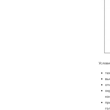
Услови
те
вы
от
ок
ко
пр
го