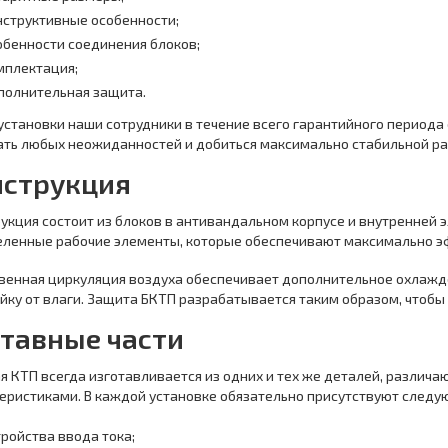
нструктивные особенности;
обенности соединения блоков;
мплектация;
полнительная защита.
установки наши сотрудники в течение всего гарантийного периода
ть любых неожиданностей и добиться максимально стабильной ра
нструкция
укция состоит из блоков в антивандальном корпусе и внутренней
ленные рабочие элементы, которые обеспечивают максимально э
венная циркуляция воздуха обеспечивает дополнительное охлажд
йку от влаги. Защита БКТП разрабатывается таким образом, чтоб
тавные части
я КТП всегда изготавливается из одних и тех же деталей, различ
еристиками. В каждой установке обязательно присутствуют след
тройства ввода тока;