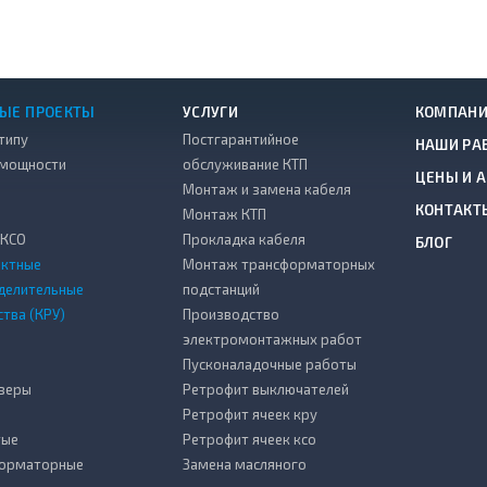
ЫЕ ПРОЕКТЫ
УСЛУГИ
КОМПАН
типу
Постгарантийное
НАШИ РА
 мощности
обслуживание КТП
ЦЕНЫ И 
Монтаж и замена кабеля
КОНТАКТ
Монтаж КТП
 КСО
Прокладка кабеля
БЛОГ
ктные
Монтаж трансформаторных
делительные
подстанций
ства (КРУ)
Производство
электромонтажных работ
Пусконаладочные работы
зеры
Ретрофит выключателей
Ретрофит ячеек кру
тые
Ретрофит ячеек ксо
форматорные
Замена масляного