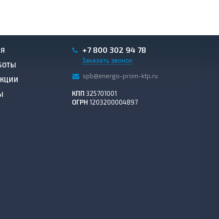
+7 800 302 94 78
ИЯ
Заказать звонок
БОТЫ
spb@energo-prom-ktp.ru
АКЦИИ
КПП
325701001
Ы
ОГРН
1203200004897